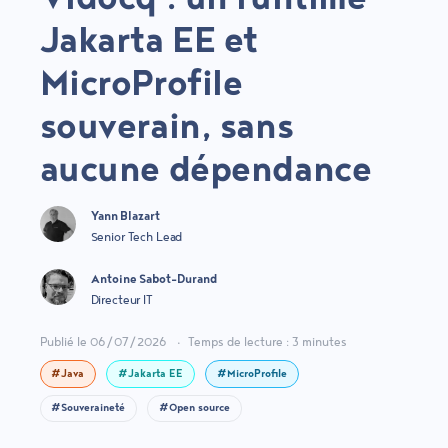
Jakarta EE et
MicroProfile
souverain, sans
aucune dépendance
Yann Blazart
Senior Tech Lead
Antoine Sabot-Durand
Directeur IT
Publié le 06/07/2026
•
Temps de lecture : 3 minutes
#Java
#Jakarta EE
#MicroProfile
#Souveraineté
#Open source