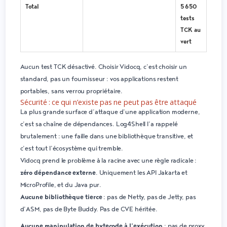
Total
5 650
tests
TCK au
vert
Aucun test TCK désactivé. Choisir Vidocq, c’est choisir un
standard, pas un fournisseur : vos applications restent
portables, sans verrou propriétaire.
Sécurité : ce qui n’existe pas ne peut pas être attaqué
La plus grande surface d’attaque d’une application moderne,
c’est sa chaîne de dépendances.
Log4Shell
l’a rappelé
brutalement : une faille dans une bibliothèque transitive, et
c’est tout l’écosystème qui tremble.
Vidocq prend le problème à la racine avec une règle radicale :
zéro dépendance externe
. Uniquement les API Jakarta et
MicroProfile, et du Java pur.
Aucune bibliothèque tierce
: pas de Netty, pas de Jetty, pas
d’ASM, pas de Byte Buddy. Pas de CVE héritée.
Aucune manipulation de bytecode à l’exécution
: pas de proxy