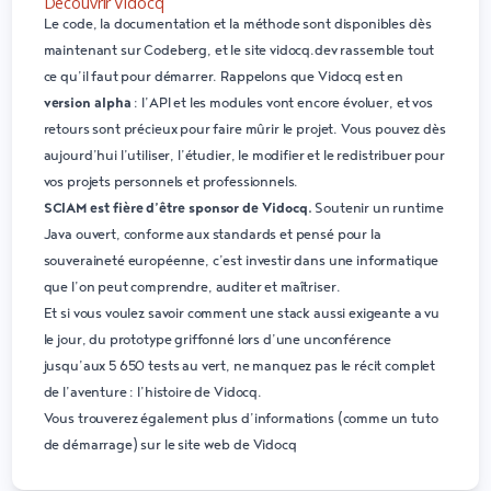
Découvrir Vidocq
Le code, la documentation et la méthode sont disponibles dès
maintenant sur
Codeberg
, et le site
vidocq.dev
rassemble tout
ce qu’il faut pour démarrer. Rappelons que Vidocq est en
version alpha
: l’API et les modules vont encore évoluer, et vos
retours sont précieux pour faire mûrir le projet. Vous pouvez dès
aujourd’hui l’utiliser, l’étudier, le modifier et le redistribuer pour
vos projets personnels et professionnels.
SCIAM est fière d’être sponsor de Vidocq.
Soutenir un runtime
Java ouvert, conforme aux standards et pensé pour la
souveraineté européenne, c’est investir dans une informatique
que l’on peut comprendre, auditer et maîtriser.
Et si vous voulez savoir comment une stack aussi exigeante a vu
le jour, du prototype griffonné lors d’une unconférence
jusqu’aux 5 650 tests au vert, ne manquez pas le récit complet
de l’aventure :
l’histoire de Vidocq
.
Vous trouverez également plus d’informations (comme un tuto
de démarrage) sur le
site web de Vidocq