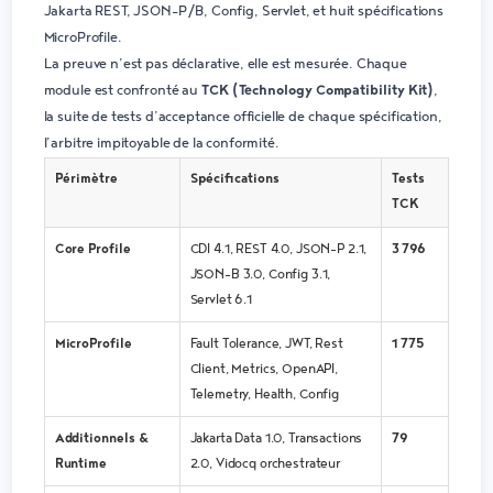
Jakarta REST, JSON-P/B, Config, Servlet, et huit spécifications
MicroProfile.
La preuve n’est pas déclarative, elle est mesurée. Chaque
module est confronté au
TCK (Technology Compatibility Kit)
,
la suite de tests d’acceptance officielle de chaque spécification,
l’arbitre impitoyable de la conformité.
Périmètre
Spécifications
Tests
TCK
Core Profile
CDI 4.1, REST 4.0, JSON-P 2.1,
3 796
JSON-B 3.0, Config 3.1,
Servlet 6.1
MicroProfile
Fault Tolerance, JWT, Rest
1 775
Client, Metrics, OpenAPI,
Telemetry, Health, Config
Additionnels &
Jakarta Data 1.0, Transactions
79
Runtime
2.0, Vidocq orchestrateur