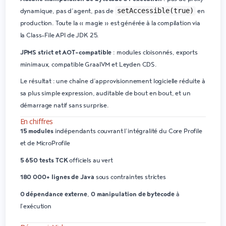
setAccessible(true)
dynamique, pas d’agent, pas de
en
production. Toute la « magie » est générée à la compilation via
la
Class-File API
de JDK 25.
JPMS strict et AOT-compatible
: modules cloisonnés, exports
minimaux, compatible GraalVM et Leyden CDS.
Le résultat : une chaîne d’approvisionnement logicielle réduite à
sa plus simple expression, auditable de bout en bout, et un
démarrage natif sans surprise.
En chiffres
15 modules
indépendants couvrant l’intégralité du Core Profile
et de MicroProfile
5 650 tests TCK
officiels au vert
180 000+ lignes de Java
sous contraintes strictes
0 dépendance externe
,
0 manipulation de bytecode
à
l’exécution