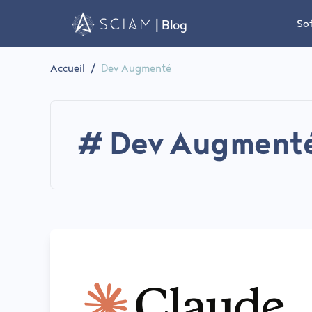
So
| Blog
Accueil
/
Dev Augmenté
# Dev Augment