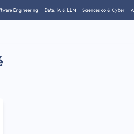
ftware Engineering
Data, IA & LLM
Sciences co & Cyber
A
é