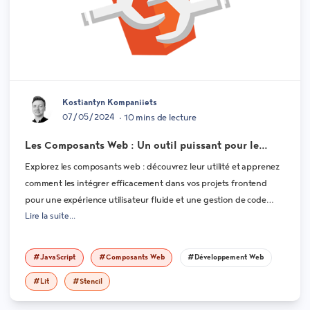
Kostiantyn Kompaniiets
07/05/2024
• 10 mins de lecture
Les Composants Web : Un outil puissant pour le
développement web moderne
Explorez les composants web : découvrez leur utilité et apprenez
comment les intégrer efficacement dans vos projets frontend
pour une expérience utilisateur fluide et une gestion de code
Lire la suite...
simplifiée.
#JavaScript
#Composants Web
#Développement Web
#Lit
#Stencil