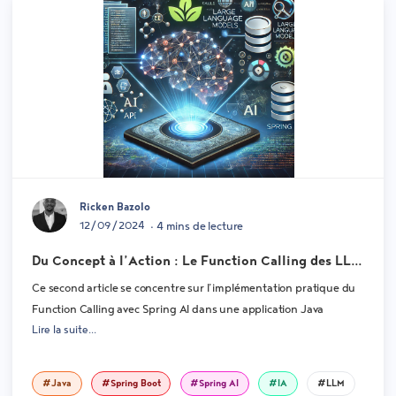
Ricken Bazolo
12/09/2024
• 4 mins de lecture
Du Concept à l’Action : Le Function Calling des LLM
et son Utilisation avec Spring AI - Partie 2
Ce second article se concentre sur l’implémentation pratique du
Function Calling avec Spring AI dans une application Java
Lire la suite...
#Java
#Spring Boot
#Spring AI
#IA
#LLM