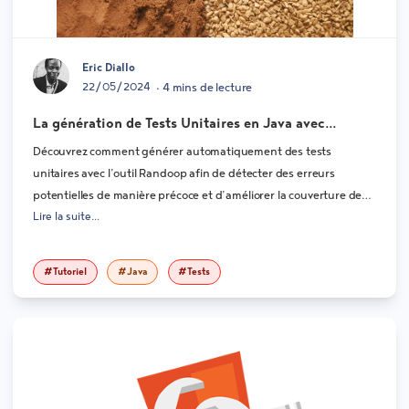
Eric Diallo
22/05/2024
• 4 mins de lecture
La génération de Tests Unitaires en Java avec
Randoop
Découvrez comment générer automatiquement des tests
unitaires avec l’outil Randoop afin de détecter des erreurs
potentielles de manière précoce et d’améliorer la couverture de
Lire la suite...
code.
#Tutoriel
#Java
#Tests