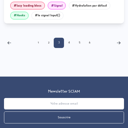
#lazy loading blocs
#Signal
#Hydratation par défaut
#Hooks
#le signal Input()
1
2
3
4
5
6
Email
Newsletter SCIAM
Souscrire