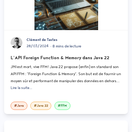
Clément de Tastes
28/03/2024
• 8 mins de lecture
L’API Foreign Function & Memory dans Java 22
JNI est mort, vive FFM ! Java 22 propose (enfin) en standard son
API FFM : "Foreign Function & Memory". Son but est de fournir un
moyen sûr et performant de manipuler des données en dehors
Lire la suite...
de la heap memory et d’intéragir avec du code natif.
#Java
#Java 22
#FFM