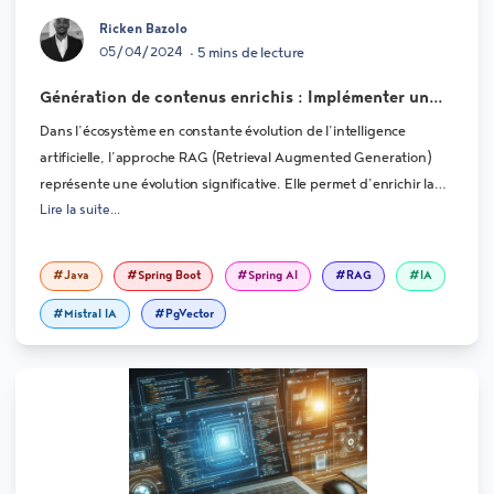
Ricken Bazolo
05/04/2024
• 5 mins de lecture
Génération de contenus enrichis : Implémenter un
système de RAG avec Spring AI
Dans l’écosystème en constante évolution de l’intelligence
artificielle, l’approche RAG (Retrieval Augmented Generation)
représente une évolution significative. Elle permet d’enrichir la
Lire la suite...
création de contenu et l’analyse contextuelle grâce à l’intégration
dynamique de connaissances externes. Cet article explore
l’architecture de base du RAG et son implémentation avec Spring
#Java
#Spring Boot
#Spring AI
#RAG
#IA
AI.
#Mistral IA
#PgVector